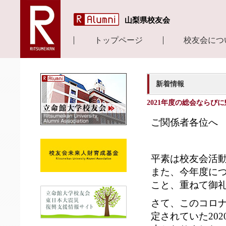
山梨県校友会
トップページ
校友会につ
新着情報
2021年度の総会ならび
ご関係者各位へ
平素は校友会活
また、今年度に
こと、重ねて御
さて、このコロ
定されていた20