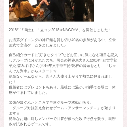
2018/11/10(土)、「立コン2018＠NAGOYA」を開催しました！
お洒落ダイニングの神戸館を貸し切り40名の参加がある中、立食
形式で交流ゲームを楽しみました♪
自己紹介カードに”好きなタイプ”などお互いに気になる項目を記入
しグループに分かれたのち、司会の神谷康力さん(2014年経営学部
卒)と森みずほさん(2016年文学部卒)が乾杯の音頭をとり、「じゃ
んけん列車」からスタート☆
簡単なゲームながら、皆さん大盛り上がりで熱気に包まれまし
た！
優勝者にはプレゼントもあり、最後には温かい拍手で会場に一体
感が生まれていました。
緊張がほぐれたところで早速グループ移動があり、
「グループ対抗答え合わせゲーム～アンサーマッチ～」が始まり
ます☆
簡単なお題に対しメンバーで回答が被った数で得点を競う、親密
さが試されるゲームです。