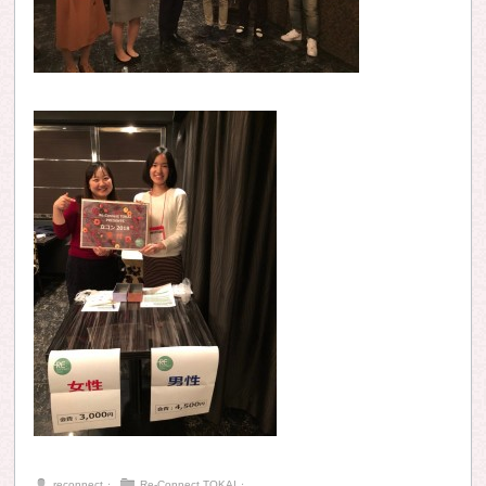
reconnect
⋅
Re-Connect TOKAI
⋅