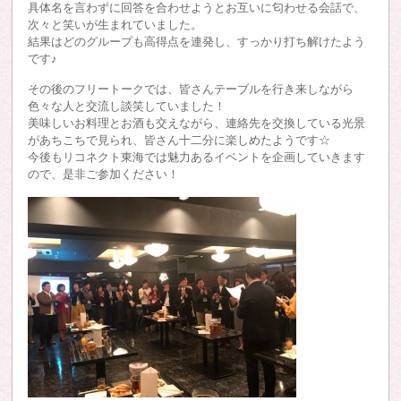
具体名を言わずに回答を合わせようとお互いに匂わせる会話で、
次々と笑いが生まれていました。
結果はどのグループも高得点を連発し、すっかり打ち解けたよう
です♪
その後のフリートークでは、皆さんテーブルを行き来しながら
色々な人と交流し談笑していました！
美味しいお料理とお酒も交えながら、連絡先を交換している光景
があちこちで見られ、皆さん十二分に楽しめたようです☆
今後もリコネクト東海では魅力あるイベントを企画していきます
ので、是非ご参加ください！