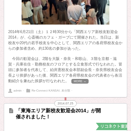
2014年6月21日（土）１２時30分から「関西エリア新校友歓迎会
2014」が、心斎橋のカフェ・ガーブにて開催された。当日は、新
校友や20代の若手校友を中心として、関西エリアの各府県校友会か
らの参加者含め、約130名の参加があった。
今回の歓迎会は、2階を大阪・奈良・和歌山、３階を京都・滋
賀・兵庫在住・勤務校友のフロアとする立食形式で行なわれた。冒
頭に参加者を代表して、絈井憲校友会本部副会長・奈良県校友会会
長より挨拶があった後、関西エリア各府県校友会の代表者から各活
動紹介を兼ねた挨拶が行なわれた。
MORE →
admin
⋅
Re-Connect KANSAI
,
未分類
⋅
2014.07.25
「東海エリア新校友歓迎会2014」が開
催されました！