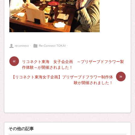
reconnect
⋅
Re-Connect TOKAI
⋅
«
リコネクト東海 女子会企画 ～プリザーブドフラワー製
作体験～が開催されました！
»
【リコネクト東海女子企画】プリザーブドフラワー制作体
験が開催されました！
その他の記事