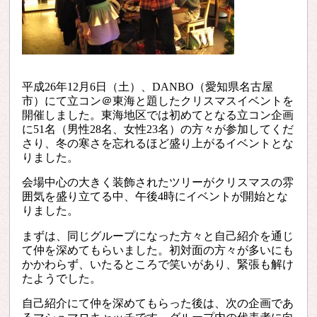
平成
26
年
12
月
6
日（土）、
DANBO
（愛知県名古屋
市）にて立コン＠東海と題したクリスマスイベントを
開催しました。東海地区では初めてとなる立コン企画
に
51
名（男性
28
名、女性
23
名）の方々が参加してくだ
さり、冬の寒さを忘れるほど盛り上がるイベントとな
りました。
会場中心の大きく装飾されたツリーがクリスマスの雰
囲気を盛り立てる中、午後
4
時にイベントが開始とな
りました。
まずは、同じグループになった方々と自己紹介を通じ
て仲を深めてもらいました。初対面の方々が多いにも
かかわらず、いたるところで笑いがあり、緊張も解け
たようでした。
自己紹介にて仲を深めてもらった後は、次の企画であ