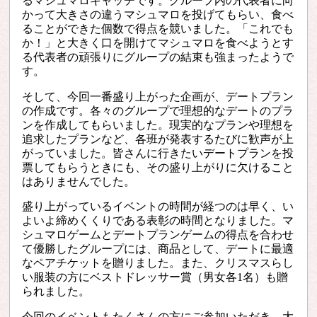
るマシュマロキャッチです。グループ内の代表者に向
かって大きさの違うマシュマロを投げてもらい、食べ
ることができた個数で得点を競いました。「これでも
か！」と大きく口を開けてマシュマロを食べようとす
る代表者の頑張りにグループの結束も強まったようで
す。
そして、今回一番盛り上がった企画が、デートプラン
の作成です。各々のグループで理想的なデートのプラ
ンを作成してもらいました。現実的なプランや理想を
追求したプランなど、各班が発表するたびに歓声が上
がっていました。皆さんに行きたいデートプランを投
票してもらうときにも、その盛り上がりに欠けること
はありませんでした。
盛り上がっているイベントの時間が経つのは早く、い
よいよ締めくくりである表彰の時間となりました。マ
シュマロゲームとデートプランゲームの得点を合わせ
て優勝したグループには、商品として、デートに最適
なペアチケットを贈りました。また、クリスマスらし
い服装の方にベストドレッサー賞（男女各
1
名）も贈
られました。
今回のイベントもたくさんの方にご参加いただき、大