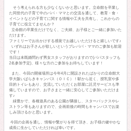
そう考えられる方も少なくないかと思います。立命館を卒業し
た同世代の子育て中のパパ・ママとの交流を通して、教育・食・
イベントなどの子育てに関する情報や工夫を共有し、これからの
子育てに役立てませんか？
立命館の卒業生だけでなく、ご夫婦、お子様とご一緒に参加いた
だけます。
ファミリーでお出かけする感覚でお越しいただけると嬉しいです♪
いずれはお子さんが欲しいというプレパパ・ママのご参加も歓迎
です！
当日は未既婚問わず男女スタッフがおりますので(パパスタッフも
2名参加予定)、様々な方のご参加をお待ちしています！
また、今回の開催場所は今年4月に開設されたばかりの立命館大
学大阪いばらきキャンパス（ＯＩＣ）！駅から近く、授乳室や多
目的トイレもあり、交流していただくお部屋に託児サービスも準
備していますので、お子さまと一緒に安心してご参加いただけま
す♪
緑豊かで、各種遊具のある公園が隣接し、スターバックスやレ
ストラン等もありますので、企画前後の時間もキャンパスでお楽
しみ頂けるかと思います。
今回の企画を通し、情報や繋がりを得て頂き、お子様の健やかな
成長に生かしていただければ幸いです。