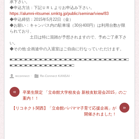
承下さい。
◆申込方法：下記ＵＲＬよりお申込み下さい。
https://alumni-ritsumei.smktg.jp/public/seminar/view/83
◆申込締切：2015年5月22日（金）
◆お願い：キャンパス内の駐車場（30分400円）は利用台数が限
られており、
土日は特に混雑が予想されますので、予めご了承下さ
い。
◆その他:企画途中の入退室はご自由に行なっていただけます。
■□■□■□■□■□■□■□■□■□■□■□■□■□■□■□■□■□■□■□■□■□■□■□■□
■□■□■□■□■□■□■□■□■□■□■□■□■□
reconnect
⋅
Re-Connect KANSAI
⋅
«
卒業生限定 「立命館大学校友会 新校友歓迎会2015」のご
案内！！
»
【リコネクト関西】「立命館パパママ子育て応援企画」が
開催されました！