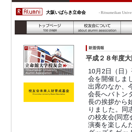
大阪いばらき立命会
- Ritsumeikan Unive
平成２８年度大
10月2日（日
会を開催しま
出席のなか、
会長へバトン
長の挨拶から
りました。同
の校友会(同
演奏を楽しん