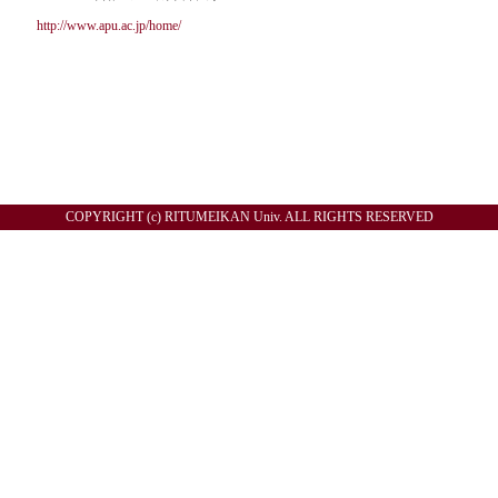
http://www.apu.ac.jp/home/
COPYRIGHT (c) RITUMEIKAN Univ. ALL RIGHTS RESERVED