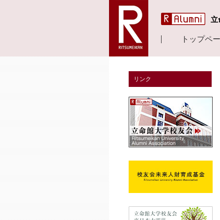
立
トップペ
リンク