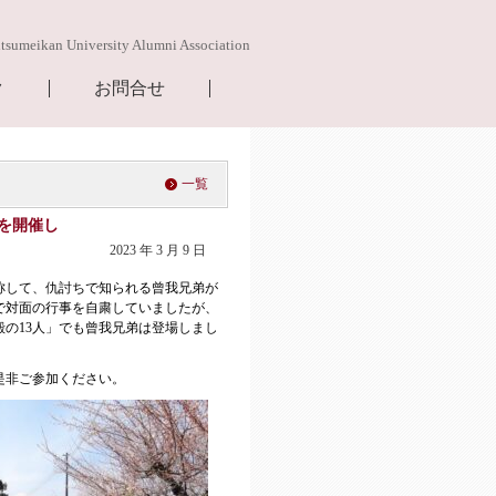
itsumeikan University Alumni Association
ク
お問合せ
一覧
を開催し
2023 年 3 月 9 日
称して、仇討ちで知られる曾我兄弟が
で対面の行事を自粛していましたが、
殿の
13
人」でも曾我兄弟は登場しまし
是非ご参加ください。