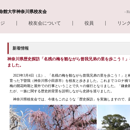
命館大学神奈川県校友会
- R
ージ
校友会について
役員
リン
新着情報
神奈川県歴史探訪「名残の梅を観ながら曾我兄弟の里を歩こう！」
ました。
2023
年
3
月
4
日（土）、「名残の梅を観ながら曾我兄弟の里を歩こう！」と
育った下曽我（神奈川県小田原市）を校友と歩きました。これまでコロナ禍
梅の開花時期と屋外での行事ということで久々の催行となりました。「鎌倉
たが、一族に関する歴史的背景を説明しながら史跡を巡りました。
神奈川県校友会では、今後もこのような「歴史探訪」を実施しますので、