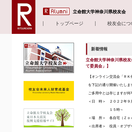
立命館大学神奈川県校友会
トップページ
校友会につ
新着情報
立命館大学神奈川県校友
て委員会」】
【オンライン交流会「ＲＫ
を下記の通り開催いたしま
ご多用中とは存じますが何
＜日 時＞ ２０２２年９
１５時～
＜場 所＞ 各自宅（Ｚｏ
＜出席者＞ 役員・オブザ