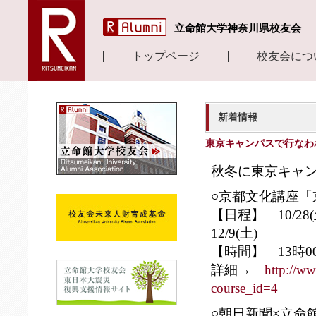
立命館大学神奈川県校友会
トップページ
校友会につ
新着情報
東京キャンパスで行なわ
秋冬に東京キャ
○京都文化講座
【日程】 10/28(土
12/9(土)
【時間】 13時0
詳細→
http://ww
course_id=4
○朝日新聞×立命