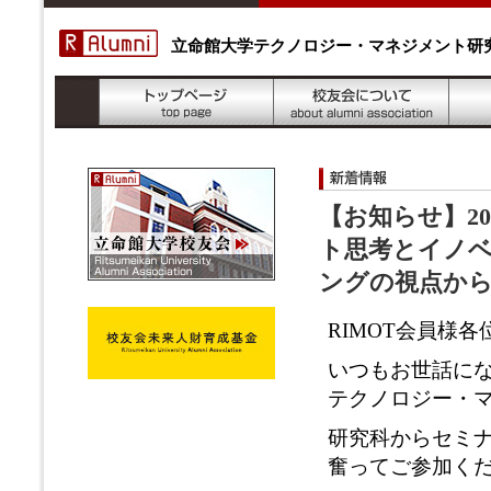
立命館大学テクノロジー・マネジメント研
【お知らせ】20
ト思考とイノ
ングの視点か
RIMOT会員様各
いつもお世話に
テクノロジー・マ
研究科からセミ
奮ってご参加く