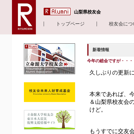
山梨県校友会
トップページ
校友会につ
新着情報
今年の総会ですが・・・
久しぶりの更新
本来であれば、
＆山梨県校友会
けど。
もうすでに交友