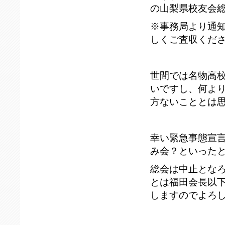
の山梨県校友会総
※事務局より通
しくご査収くだ
世間では名物高
いですし、何よ
方ないこととは
幸い緊急事態宣言
み会？といった
総会は中止とな
とは福田会長以
しますのでよろ