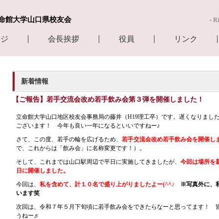
命館大学山口県校友会
- R
ージ
会長挨拶
役員
リンク
新着情報
【ご報告】若手交流会改め若手飲み会第３弾を開催しました！
立命館大学山口地区校友会事務局の藤井（H19理工卒）です。遅くなりまし
ございます！ 今年も良い一年になるといいですねー♪
さて、この度、若手の輪を広げるため、
若手交流会改め若手飲み会を開催し
で、これからは「飲み会」に名称変更です！）。
そして、これまでは山口駅周辺で平日に実施してきましたが、
今回は場所を
日に開催しました。
今回は、
私を含めて、計１０名で盛り上がりましたよー(^^♪
※写真外に、
います笑
次回は、令和７年５月下旬頃に若手飲み会をできたらなーと思ってます！ 
うねー♬