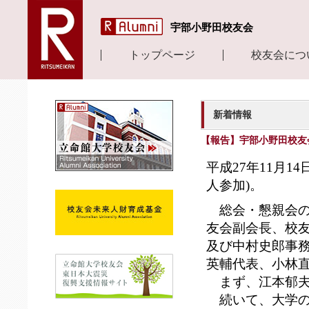
宇部小野田校友会
トップページ
校友会につ
新着情報
【報告】宇部小野田校友会
平成27年11月
人参加)。
総会・懇親会の
友会副会長、校
及び中村史郎事
英輔代表、小林
まず、江本郁夫
続いて、大学の