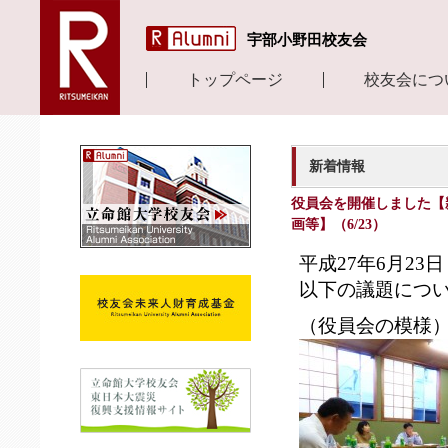
宇部小野田校友会
トップページ
校友会につ
新着情報
役員会を開催しました【
画等】（6/23）
平成27年6月2
以下の議題につい
（役員会の模様