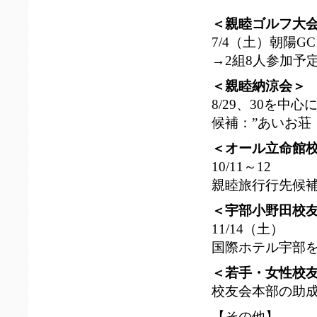
＜親睦ゴルフ大
7/4（土）朝陽
→2組8人参加予
＜親睦納涼会＞
8/29、30を中
候補：”あいお荘
＜オール立命館校
10/11～12
親睦旅行行先候
＜宇部小野田校
11/14（土）
国際ホテル宇部
＜若手・女性校
校友会本部の助
【その他】