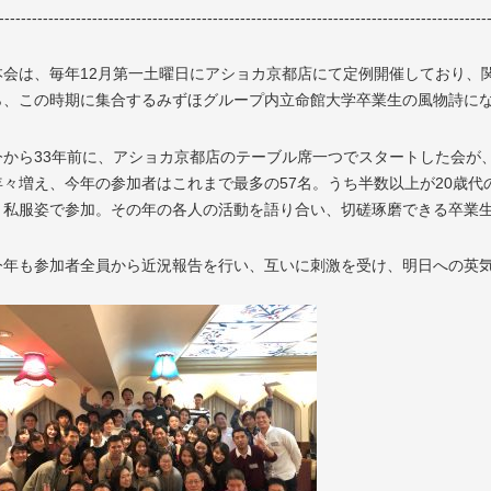
-----------------------------------------------------------------------------------------
本会は、毎年12月第一土曜日にアショカ京都店にて定例開催しており、
ら、この時期に集合するみずほグループ内立命館大学卒業生の風物詩に
今から33年前に、アショカ京都店のテーブル席一つでスタートした会が
年々増え、今年の参加者はこれまで最多の57名。うち半数以上が20歳
う私服姿で参加。その年の各人の活動を語り合い、切磋琢磨できる卒業
今年も参加者全員から近況報告を行い、互いに刺激を受け、明日への英