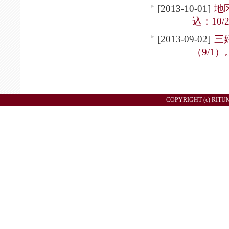
[2013-10-01]
地
込：10/
[2013-09-02]
三
（9/1）
COPYRIGHT (c) RITU