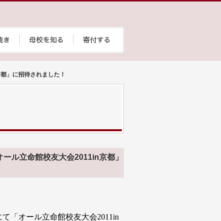
京都」に招待されました！
ル立命館校友大会2011in京都」
にて「オール立命館校友大会
2011in