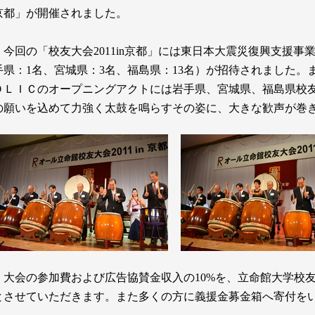
京都」が開催されました。
今回の「校友大会
2011in
京都」には東日本大震災復興支援事
手県：
1
名、宮城県：
3
名、福島県：
13
名）が招待されました。
ＯＬＩＣのオープニングアクトには岩手県、宮城県、福島県校
の願いを込めて力強く太鼓を鳴らすその姿に、大きな歓声が巻
大会の参加費および広告協賛金収入の
10%
を、立命館大学校
とさせていただきます。また多くの方に義援金募金箱へ寄付を