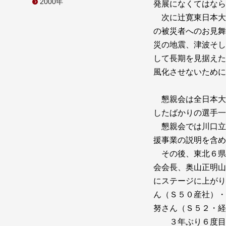
2000年
発展になくてはなら
次に辻寛東日本大
の被災者へのお見舞
災の地震、津波そし
して長期を見据えた
風化させないために
懇親会は全日本大
したばかりの選手一
懇親会では川口立
援事業の説明を含め
その後、東北６県
会会長、奥山正明山
にステージに上がり
ん（Ｓ５０産社）・
努さん（Ｓ５２・経
３年ぶり６度目の