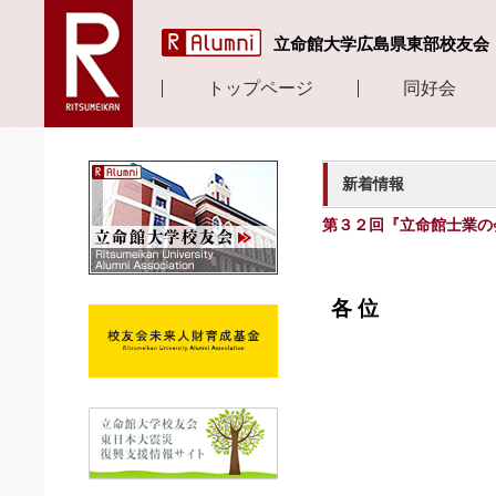
立命館大学広島県東部校友会
トップページ
同好会
新着情報
第３２回『立命館士業の
各 位