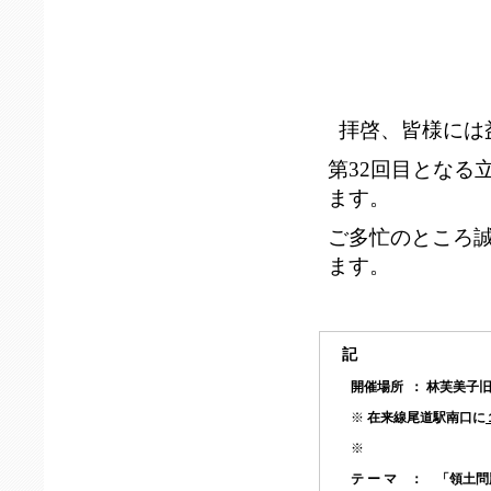
拝啓、皆様には
第32回目となる
ます。
ご多忙のところ
ます。
記
開催場所 ： 林芙美子
※
在来線尾道駅南口に
※
テ ー マ ：
「領土問