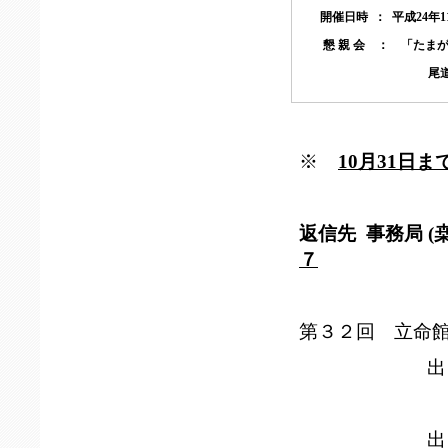
開催日時 ：
平成24年1
懇 親 会 ： 「たま
尾道市土堂1-1
※
10月31日ま
返信先 事務局 
７
(TEL 0
第３２回 立命
出 席 ・
立命館士業
出 席 ・