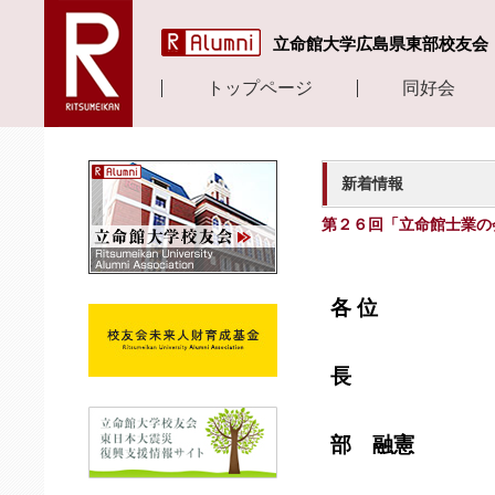
立命館大学広島県東部校友会
トップページ
同好会
新着情報
第２６回「立命館士業の
平成
各 位
長
部 融憲