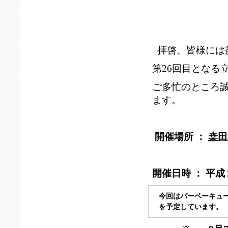
「立命館士
拝啓、皆様には
第26回目となる
ご多忙のところ
ます。
開催場所 ：
桒田
※会場が
開催日時 ：
平成２
今回はバーベーキュ
を予定しています。